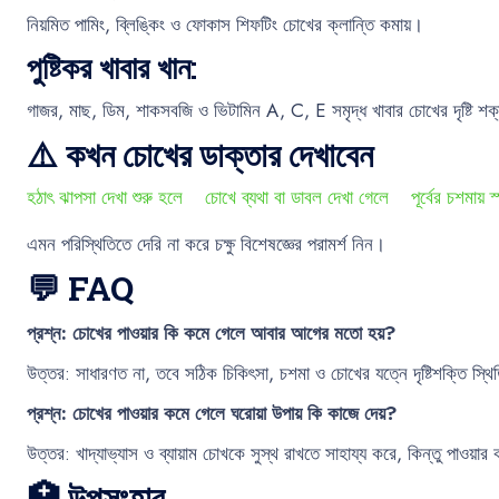
নিয়মিত পামিং, ব্লিঙ্কিং ও ফোকাস শিফটিং চোখের ক্লান্তি কমায়।
পুষ্টিকর খাবার খান:
গাজর, মাছ, ডিম, শাকসবজি ও ভিটামিন A, C, E সমৃদ্ধ খাবার চোখের দৃষ্টি শক
⚠️ কখন চোখের ডাক্তার দেখাবেন
হঠাৎ ঝাপসা দেখা শুরু হলে
চোখে ব্যথা বা ডাবল দেখা গেলে
পূর্বের চশমায় 
এমন পরিস্থিতিতে দেরি না করে চক্ষু বিশেষজ্ঞের পরামর্শ নিন।
💬 FAQ
প্রশ্ন: চোখের পাওয়ার কি কমে গেলে আবার আগের মতো হয়?
উত্তর: সাধারণত না, তবে সঠিক চিকিৎসা, চশমা ও চোখের যত্নে দৃষ্টিশক্তি স্থিত
প্রশ্ন: চোখের পাওয়ার কমে গেলে ঘরোয়া উপায় কি কাজে দেয়?
উত্তর: খাদ্যাভ্যাস ও ব্যায়াম চোখকে সুস্থ রাখতে সাহায্য করে, কিন্তু পাওয়ার
🏥 উপসংহার